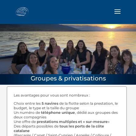
Groupes & privatisations
Les avantages pour vous sont nombreux :
Choix entre les
5 navires
de la flotte selon la prestation, le
budget, le type et la taille du groupe
Un numéro de
téléphone unique
, dédié aux groupes des
deux compagnies
Une offre de
prestations multiples et « sur-mesure
«
Des départs possibles de
tous les ports de la côte
catalane
(Barcarès / Canet / Saint-Cyprien / Argelès / Collioure /